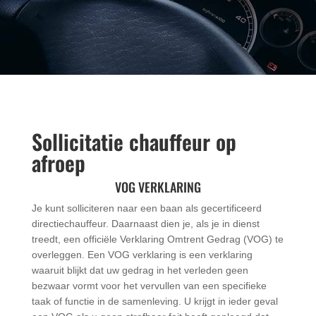
Sollicitatie chauffeur op
afroep
VOG VERKLARING
Je kunt solliciteren naar een baan als gecertificeerd
directiechauffeur. Daarnaast dien je, als je in dienst
treedt, een officiële Verklaring Omtrent Gedrag (VOG) te
overleggen. Een VOG verklaring is een verklaring
waaruit blijkt dat uw gedrag in het verleden geen
bezwaar vormt voor het vervullen van een specifieke
taak of functie in de samenleving. U krijgt in ieder geval